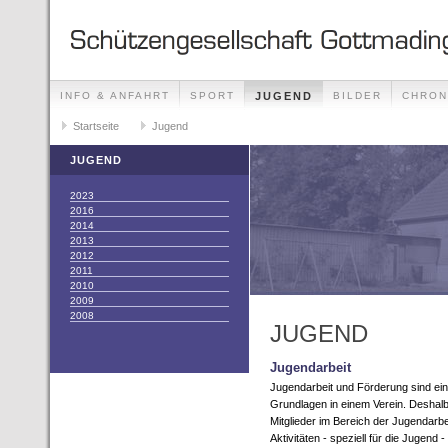
INFO & ANFAHRT
SPORT
JUGEND
BILDER
CHRON
KONTAKT
Startseite
DATENSCHUTZ
Jugend
JUGEND
2023
2016
2014
2013
2012
2011
2010
2009
2008
JUGEND
Jugendarbeit
Jugendarbeit und Förderung sind ein
Grundlagen in einem Verein. Deshalb
Mitglieder im Bereich der Jugendarbe
Aktivitäten - speziell für die Jugend - 