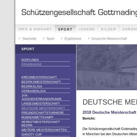
INFO & ANFAHRT
SPORT
JUGEND
BILDER
CHRON
KONTAKT
Startseite
DATENSCHUTZ
Sport
Ergebnisse
Deutsche Meisterschaft
SPORT
DIZIPLINEN
ERGEBNISSE
KREISMEISTERSCHAFT
BEZIRKSMEISTERSCHAFT
BEZIRKSLIGA
VERBANDSLIGA
JVR -
JUGENDVERBANDSRUNDE
DEUTSCHE ME
LANDESMEISTERSCHAFT
DEUTSCHE MEISTERSCHAFT
2018 Deutsche Meisterschaf
FREUNDSCHAFTSTURNIERE
RUNDENWETTKAMPF
Bericht:
HERBSTMEISTERSCHAFT
BEZIRK
Die Schützengesellschaft Gottmadin
WEITERE MEISTERSCHAFTEN
in München bei den Deutschen Meiste
SHOOTY CUP