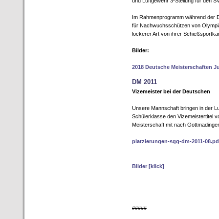
und Luftgewehr 3-Stellung für den S
Im Rahmenprogramm während der Deu
für Nachwuchsschützen von Olympias
lockerer Art von ihrer Schießsportkar
Bilder:
2018 Deutsche Meisterschaften 
DM 2011
Vizemeister bei der Deutschen
Unsere Mannschaft bringen in der L
Schülerklasse den Vizemeistertitel 
Meisterschaft mit nach Gottmadinge
platzierungen-sgg-dm-2011-08.pd
Bilder [klick]
#####