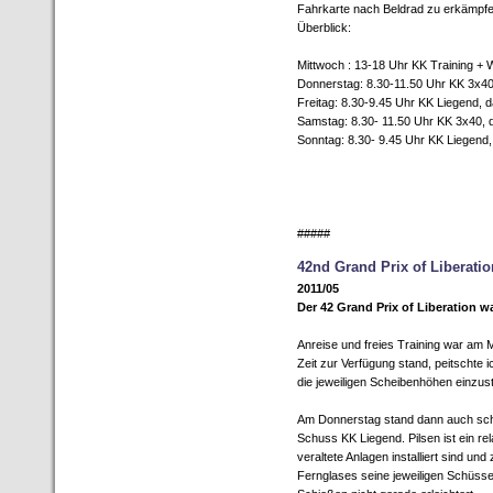
Fahrkarte nach Beldrad zu erkämpfen
Überblick:
Mittwoch : 13-18 Uhr KK Training + 
Donnerstag: 8.30-11.50 Uhr KK 3x40
Freitag: 8.30-9.45 Uhr KK Liegend,
Samstag: 8.30- 11.50 Uhr KK 3x40, 
Sonntag: 8.30- 9.45 Uhr KK Liegend,
#####
42nd Grand Prix of Liberati
2011/05
Der 42 Grand Prix of Liberation w
Anreise und freies Training war am M
Zeit zur Verfügung stand, peitschte
die jeweiligen Scheibenhöhen einzust
Am Donnerstag stand dann auch sch
Schuss KK Liegend. Pilsen ist ein r
veraltete Anlagen installiert sind un
Fernglases seine jeweiligen Schüss