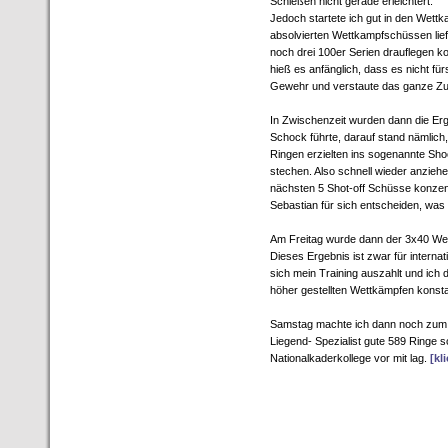
Schießen nicht gerade erleichtert.
Jedoch startete ich gut in den Wettk
absolvierten Wettkampfschüssen lief
noch drei 100er Serien drauflegen k
hieß es anfänglich, dass es nicht fü
Gewehr und verstaute das ganze Zu
In Zwischenzeit wurden dann die Er
Schock führte, darauf stand nämlich
Ringen erzielten ins sogenannte Shoo
stechen. Also schnell wieder anzie
nächsten 5 Shot-off Schüsse konzen
Sebastian für sich entscheiden, was
Am Freitag wurde dann der 3x40 Wet
Dieses Ergebnis ist zwar für internat
sich mein Training auszahlt und ich
höher gestellten Wettkämpfen konst
Samstag machte ich dann noch zum S
Liegend- Spezialist gute 589 Ringe
Nationalkaderkollege vor mit lag.
[kl