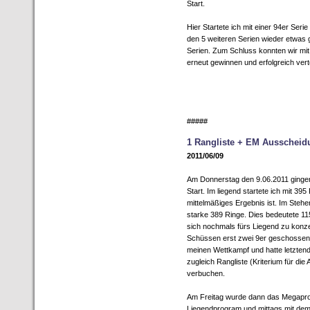
Start.
Hier Startete ich mit einer 94er Ser
den 5 weiteren Serien wieder etwas
Serien. Zum Schluss konnten wir mi
erneut gewinnen und erfolgreich vert
#####
1 Rangliste + EM Ausscheid
2011/06/09
Am Donnerstag den 9.06.2011 ginge
Start. Im liegend startete ich mit 39
mittelmäßiges Ergebnis ist. Im Stehe
starke 389 Ringe. Dies bedeutete 115
sich nochmals fürs Liegend zu konzen
Schüssen erst zwei 9er geschossen, 
meinen Wettkampf und hatte letztend
zugleich Rangliste (Kriterium für di
verbuchen.
Am Freitag wurde dann das Megapro
Liegendprogram und mittags mit dem