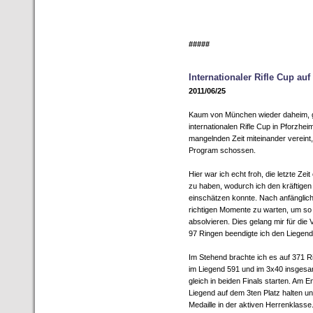
#####
Internationaler Rifle Cup au
2011/06/25
Kaum von München wieder daheim, g
internationalen Rifle Cup in Pforzhe
mangelnden Zeit miteinander vereint
Program schossen.
Hier war ich echt froh, die letzte Zei
zu haben, wodurch ich den kräftigen
einschätzen konnte. Nach anfänglich
richtigen Momente zu warten, um s
absolvieren. Dies gelang mir für die 
97 Ringen beendigte ich den Liegen
Im Stehend brachte ich es auf 371 
im Liegend 591 und im 3x40 insgesamt
gleich in beiden Finals starten. Am
Liegend auf dem 3ten Platz halten un
Medaille in der aktiven Herrenklass