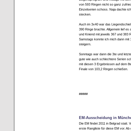
von 593 Ringen nicht so ganz zufrie
Einzelserien schoss. Naja dachte ich
stecken.
Auch im 3x40 war das Liegendschieße
390 Ringe brachte. Allgemein lief es
und Kniend mit jeweils 367 und 383 
Samstags konnte ich mich dann mit 1
steigern.
Sonntags war dann die 3te und letzt
gute wie auch schlechtere Serien sch
mit diesen 3 Ergebnissen auf dem 8t
Finale von 103,2 Ringen schießen.
#####
EM-Ausscheidung in Münch
Die EM findet 2011 in Belgrad statt.
erste Rangliste für diese EM vor. Ab