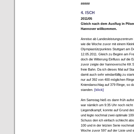
#####
4. ISCH
2011/05
Gleich nach dem Ausflug in Pilse
Hannover willkommen.
Anreise ab Landesleistungszentrum
wie die Woche zuvor mit einem Klei
Olympiastützpunktes Stuttgart am D
12.05.2011. Gleich zu Beginn am Frei
doch die Witterung Einfluss auf die
zuvor zeigte der hannoversche KK St
freie Bahn. Da ich dieses Mal auf S
damit auch sehr windanfällig zu sta
nur auf 392 von 400 möglichen Ring
Kniendanschlag auf 379 Ringe, so d
standen.
[klick]
Am Samstag hieß es dann früh aufst
war nämlich um 9:35 Uhr noch nicht so
Liegendkampf, konnte auf Grund de
und legte nochmal zwei optimale 100e
Schuss den ich einfach schlecht abs
100 und in der letzten Serie nochma
Woche zuvor 597 auf der Liste und som