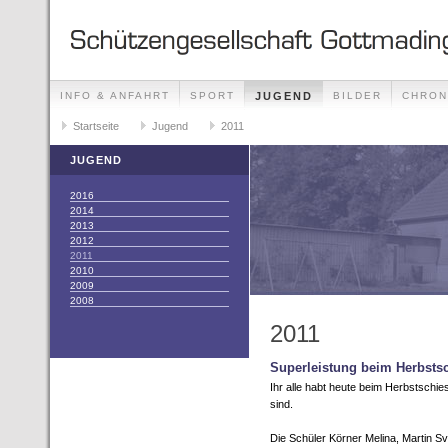
INFO & ANFAHRT
SPORT
JUGEND
BILDER
CHRON
KONTAKT
Startseite
DATENSCHUTZ
Jugend
2011
JUGEND
2016
2014
2013
2012
2011
2010
2009
2008
2011
Superleistung beim Herbsts
Ihr alle habt heute beim Herbstschi
sind.
Die Schüler Körner Melina, Martin S