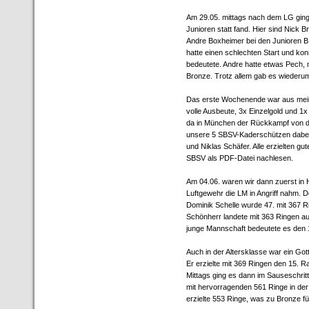
Am 29.05. mittags nach dem LG ging
Junioren statt fand. Hier sind Nick B
Andre Boxheimer bei den Junioren B.
hatte einen schlechten Start und ko
bedeutete. Andre hatte etwas Pech, 
Bronze. Trotz allem gab es wiederum
Das erste Wochenende war aus meine
volle Ausbeute, 3x Einzelgold und 1x 
da in München der Rückkampf von d
unsere 5 SBSV-Kaderschützen dabei:
und Niklas Schäfer. Alle erzielten 
SBSV als PDF-Datei nachlesen.
Am 04.06. waren wir dann zuerst in
Luftgewehr die LM in Angriff nahm. D
Dominik Schelle wurde 47. mit 367 R
Schönherr landete mit 363 Ringen au
junge Mannschaft bedeutete es den 
Auch in der Altersklasse war ein G
Er erzielte mit 369 Ringen den 15. R
Mittags ging es dann im Sauseschrit
mit hervorragenden 561 Ringe in de
erzielte 553 Ringe, was zu Bronze fü