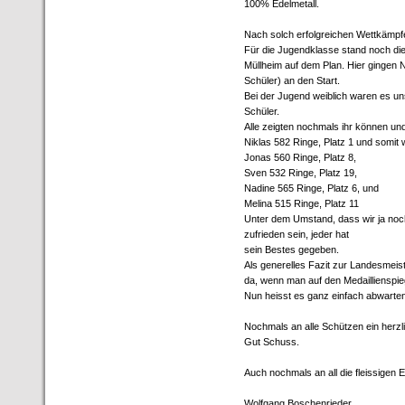
100% Edelmetall.
Nach solch erfolgreichen Wettkämp
Für die Jugendklasse stand noch die
Müllheim auf dem Plan. Hier gingen 
Schüler) an den Start.
Bei der Jugend weiblich waren es uns
Schüler.
Alle zeigten nochmals ihr können und
Niklas 582 Ringe, Platz 1 und somit
Jonas 560 Ringe, Platz 8,
Sven 532 Ringe, Platz 19,
Nadine 565 Ringe, Platz 6, und
Melina 515 Ringe, Platz 11
Unter dem Umstand, dass wir ja noch
zufrieden sein, jeder hat
sein Bestes gegeben.
Als generelles Fazit zur Landesmeist
da, wenn man auf den Medaillienspie
Nun heisst es ganz einfach abwarten,
Nochmals an alle Schützen ein herz
Gut Schuss.
Auch nochmals an all die fleissigen E
Wolfgang Boschenrieder