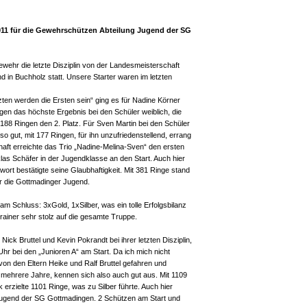
1 für die Gewehrschützen Abteilung Jugend der SG
wehr die letzte Disziplin von der Landesmeisterschaft
nd in Buchholz statt. Unsere Starter waren im letzten
ten werden die Ersten sein“ ging es für Nadine Körner
gen das höchste Ergebnis bei den Schüler weiblich, die
t 188 Ringen den 2. Platz. Für Sven Martin bei den Schüler
so gut, mit 177 Ringen, für ihn unzufriedenstellend, errang
haft erreichte das Trio „Nadine-Melina-Sven“ den ersten
las Schäfer in der Jugendklasse an den Start. Auch hier
ort bestätigte seine Glaubhaftigkeit. Mit 381 Ringe stand
ür die Gottmadinger Jugend.
m Schluss: 3xGold, 1xSilber, was ein tolle Erfolgsbilanz
Trainer sehr stolz auf die gesamte Truppe.
ick Bruttel und Kevin Pokrandt bei ihrer letzten Disziplin,
hr bei den „Junioren A“ am Start. Da ich mich nicht
von den Eltern Heike und Ralf Bruttel gefahren und
 mehrere Jahre, kennen sich also auch gut aus. Mit 1109
 erzielte 1101 Ringe, was zu Silber führte. Auch hier
 Jugend der SG Gottmadingen. 2 Schützen am Start und