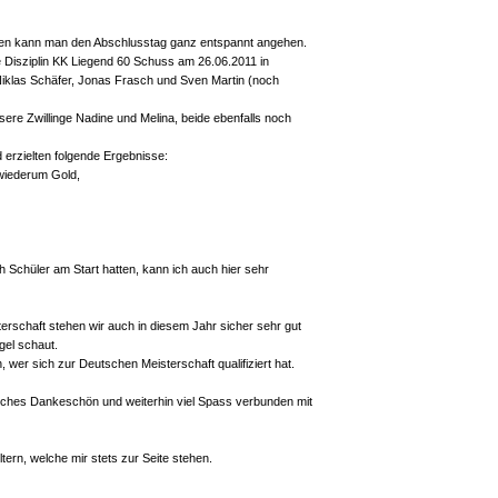
fen kann man den Abschlusstag ganz entspannt angehen.
 Disziplin KK Liegend 60 Schuss am 26.06.2011 in
Niklas Schäfer, Jonas Frasch und Sven Martin (noch
ere Zwillinge Nadine und Melina, beide ebenfalls noch
 erzielten folgende Ergebnisse:
 wiederum Gold,
 Schüler am Start hatten, kann ich auch hier sehr
erschaft stehen wir auch in diesem Jahr sicher sehr gut
gel schaut.
 wer sich zur Deutschen Meisterschaft qualifiziert hat.
liches Dankeschön und weiterhin viel Spass verbunden mit
ltern, welche mir stets zur Seite stehen.