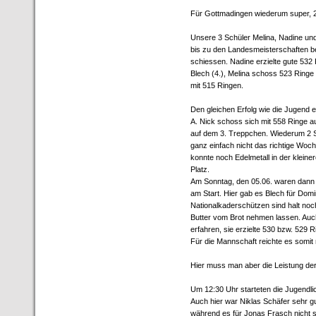
Für Gottmadingen wiederum super, 2 
Unsere 3 Schüler Melina, Nadine u
bis zu den Landesmeisterschaften be
schiessen. Nadine erzielte gute 532 
Blech (4.), Melina schoss 523 Ringe 
mit 515 Ringen.
Den gleichen Erfolg wie die Jugend e
A. Nick schoss sich mit 558 Ringe a
auf dem 3. Treppchen. Wiederum 2 S
ganz einfach nicht das richtige Woc
konnte noch Edelmetall in der klein
Platz.
Am Sonntag, den 05.06. waren dann 
am Start. Hier gab es Blech für Dom
Nationalkaderschützen sind halt noch
Butter vom Brot nehmen lassen. Auc
erfahren, sie erzielte 530 bzw. 529 R
Für die Mannschaft reichte es somit 
Hier muss man aber die Leistung d
Um 12:30 Uhr starteten die Jugendl
Auch hier war Niklas Schäfer sehr gut
während es für Jonas Frasch nicht so