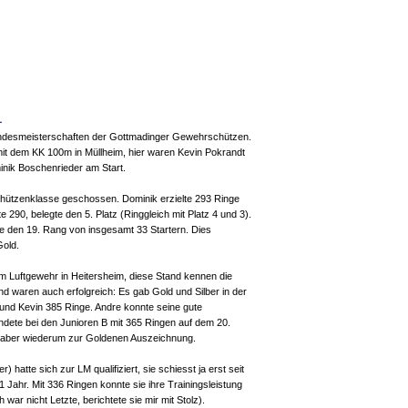
1
andesmeisterschaften der Gottmadinger Gewehrschützen.
it dem KK 100m in Müllheim, hier waren Kevin Pokrandt
inik Boschenrieder am Start.
r Schützenklasse geschossen. Dominik erzielte 293 Ringe
 290, belegte den 5. Platz (Ringgleich mit Platz 4 und 3).
te den 19. Rang von insgesamt 33 Startern. Dies
Gold.
m Luftgewehr in Heitersheim, diese Stand kennen die
d waren auch erfolgreich: Es gab Gold und Silber in der
 und Kevin 385 Ringe. Andre konnte seine gute
ndete bei den Junioren B mit 365 Ringen auf dem 20.
es aber wiederum zur Goldenen Auszeichnung.
 hatte sich zur LM qualifiziert, sie schiesst ja erst seit
1 Jahr. Mit 336 Ringen konnte sie ihre Trainingsleistung
h war nicht Letzte, berichtete sie mir mit Stolz).