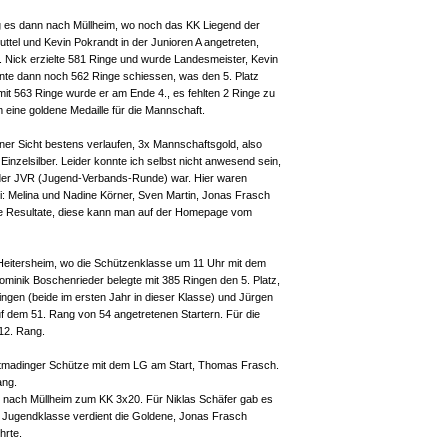
 es dann nach Müllheim, wo noch das KK Liegend der
ruttel und Kevin Pokrandt in der Junioren A angetreten,
 Nick erzielte 581 Ringe und wurde Landesmeister, Kevin
nnte dann noch 562 Ringe schiessen, was den 5. Platz
mit 563 Ringe wurde er am Ende 4., es fehlten 2 Ringe zu
 eine goldene Medaille für die Mannschaft.
r Sicht bestens verlaufen, 3x Mannschaftsgold, also
Einzelsilber. Leider konnte ich selbst nicht anwesend sein,
er JVR (Jugend-Verbands-Runde) war. Hier waren
 Melina und Nadine Körner, Sven Martin, Jonas Frasch
gute Resultate, diese kann man auf der Homepage vom
 Heitersheim, wo die Schützenklasse um 11 Uhr mit dem
ominik Boschenrieder belegte mit 385 Ringen den 5. Platz,
ingen (beide im ersten Jahr in dieser Klasse) und Jürgen
f dem 51. Rang von 54 angetretenen Startern. Für die
12. Rang.
ottmadinger Schütze mit dem LG am Start, Thomas Frasch.
ang.
t nach Müllheim zum KK 3x20. Für Niklas Schäfer gab es
r Jugendklasse verdient die Goldene, Jonas Frasch
hrte.