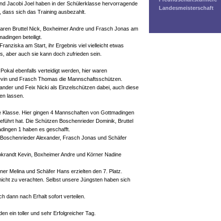
nd Jacobi Joel haben in der Schülerklasse hervorragende
Landesmeisterschaft
 dass sich das Training ausbezahlt.
aren Bruttel Nick, Boxheimer Andre und Frasch Jonas am
adingen beteiligt.
ranziska am Start, ihr Ergebnis viel vielleicht etwas
us, aber auch sie kann doch zufrieden sein.
Pokal ebenfalls verteidigt werden, hier waren
evin und Frasch Thomas die Mannschaftsschützen.
nder und Feix Nicki als Einzelschützen dabei, auch diese
en lassen.
ne Klasse. Hier gingen 4 Mannschaften von Gottmadingen
führt hat. Die Schützen Boschenrieder Dominik, Bruttel
dingen 1 haben es geschafft.
 Boschenrieder Alexander, Frasch Jonas und Schäfer
krandt Kevin, Boxheimer Andre und Körner Nadine
ner Melina und Schäfer Hans erzielten den 7. Platz.
 nicht zu verachten. Selbst unsere Jüngsten haben sich
h dann nach Erhalt sofort verteilen.
en ein toller und sehr Erfolgreicher Tag.