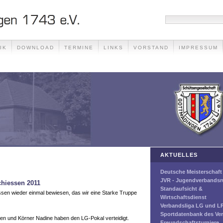
IK
DOWNLOAD
TERMINE
LINKS
VORSTAND
IMPRESSUM
AKTUELLES
Deutsche Meisterschaft
JVR - Jugendverbands
chiessen 2011
Standaufsicht &
essen wieder einmal bewiesen, das wir eine Starke Truppe
Wirtschaftsdienst
Verbandsliga LG und L
Sportdatenbank des Ve
ven und Körner Nadine haben den LG-Pokal verteidigt.
Freundschaftsturniere