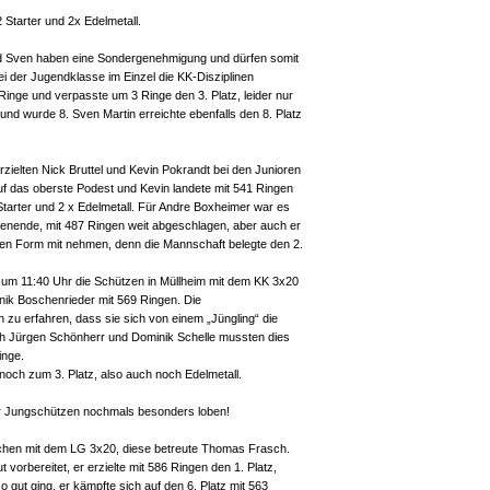
Starter und 2x Edelmetall.
nd Sven haben eine Sondergenehmigung und dürfen somit
i der Jugendklasse im Einzel die KK-Disziplinen
Ringe und verpasste um 3 Ringe den 3. Platz, leider nur
und wurde 8. Sven Martin erreichte ebenfalls den 8. Platz
rzielten Nick Bruttel und Kevin Pokrandt bei den Junioren
uf das oberste Podest und Kevin landete mit 541 Ringen
tarter und 2 x Edelmetall. Für Andre Boxheimer war es
henende, mit 487 Ringen weit abgeschlagen, aber auch er
eren Form mit nehmen, denn die Mannschaft belegte den 2.
um 11:40 Uhr die Schützen in Müllheim mit dem KK 3x20
inik Boschenrieder mit 569 Ringen. Die
 zu erfahren, dass sie sich von einem „Jüngling“ die
h Jürgen Schönherr und Dominik Schelle mussten dies
inge.
noch zum 3. Platz, also auch noch Edelmetall.
er Jungschützen nochmals besonders loben!
ichen mit dem LG 3x20, diese betreute Thomas Frasch.
 vorbereitet, er erzielte mit 586 Ringen den 1. Platz,
 gut ging, er kämpfte sich auf den 6. Platz mit 563