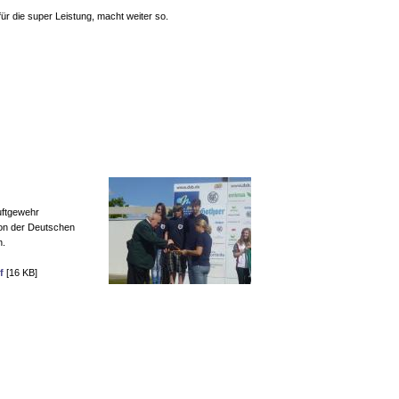
für die super Leistung, macht weiter so.
uftgewehr
von der Deutschen
n.
f
[16 KB]