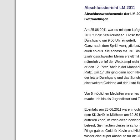
Abschlussbericht LM 2011
Abschlusswochenende der LM-201
Gottmadingen
Am 25.06.2011 war es mit dem Luftge
2011 für die Schülerklasse. Diese fa
Durchgang um 9.50 Uhr eingeteilt.
Ganz nach dem Sprichwort, „die Letz
auch so aus. Sie schoss mit 191 Rin
Zwillingsschwester Melina erzielt mi
männlich verlief der Wettkampf nicht 
er den 12. Platz. Aber in der Mannsc
Platz. Um 17 Uhr ging dann noch Nik
der letzte Durchgang und das Sprichw
eine weitere Goldene auf der Liste f
Von 5 möglichen Medaillen waren es a
macht. Ich bin als Jugendleiter und 
Ebenfalls am 25.06.2011 waren noch N
dem KK 3x40, in Müllheim um 12.30 U
aufteilen kann, wurden diese beiden 
betreut. Sie machen dieses ja schon
Ringe gab es Gold für Kevin und Nick
wieder eine super Ausbeute für die