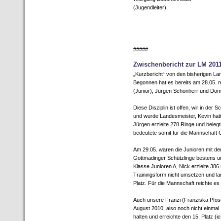
(Jugendleiter)
#####
Zwischenbericht zur LM 201
„Kurzbericht“ von den bisherigen L
Begonnen hat es bereits am 28.05. m
(Junior), Jürgen Schönherr und Dom
Diese Disziplin ist offen, wir in de
und wurde Landesmeister, Kevin hatte
Jürgen erzielte 278 Ringe und beleg
bedeutete somit für die Mannschaft 
Am 29.05. waren die Junioren mit de
Gottmadinger Schützlinge bestens un
Klasse Junioren A, Nick erzielte 386
Trainingsform nicht umsetzen und la
Platz. Für die Mannschaft reichte 
Auch unsere Franzi (Franziska Pfoser)
August 2010, also noch nicht einmal 
halten und erreichte den 15. Platz (ic