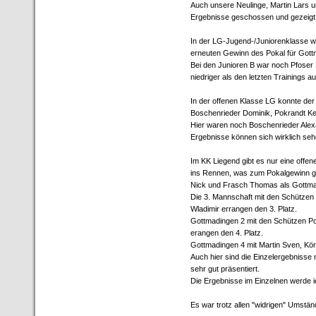
Auch unsere Neulinge, Martin Lars u
Ergebnisse geschossen und gezeigt,
In der LG-Jugend-/Juniorenklasse w
erneuten Gewinn des Pokal für Gottm
Bei den Junioren B war noch Pfoser F
niedriger als den letzten Trainings a
In der offenen Klasse LG konnte der 
Boschenrieder Dominik, Pokrandt K
Hier waren noch Boschenrieder Alexa
Ergebnisse können sich wirklich seh
Im KK Liegend gibt es nur eine offe
ins Rennen, was zum Pokalgewinn ge
Nick und Frasch Thomas als Gottma
Die 3. Mannschaft mit den Schützen
Wladimir errangen den 3. Platz.
Gottmadingen 2 mit den Schützen Po
erangen den 4. Platz.
Gottmadingen 4 mit Martin Sven, Kör
Auch hier sind die Einzelergebnisse
sehr gut präsentiert.
Die Ergebnisse im Einzelnen werde ic
Es war trotz allen "widrigen" Umständ