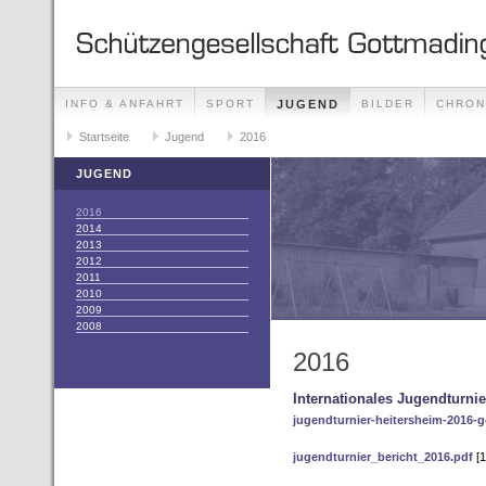
INFO & ANFAHRT
SPORT
JUGEND
BILDER
CHRON
KONTAKT
Startseite
DATENSCHUTZ
Jugend
2016
JUGEND
2016
2014
2013
2012
2011
2010
2009
2008
2016
Internationales Jugendturnie
jugendturnier-heitersheim-2016-
jugendturnier_bericht_2016.pdf
[1