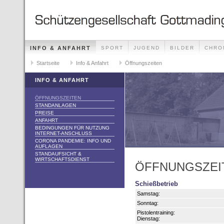
INFO & ANFAHRT
SPORT
JUGEND
BILDER
CHRO
KONTAKT
Startseite
DATENSCHUTZ
Info & Anfahrt
Öffnungszeiten
INFO & ANFAHRT
ÖFFNUNGSZEITEN
STANDANLAGEN
PREISE
ANFAHRT
BEDINGUNGEN FÜR NUTZUNG
INTERNET-ANSCHLUSS
CORONA PANDEMIE: INFO UND
AUFLAGEN
STANDAUFSICHT &
WIRTSCHAFTSDIENST
ÖFFNUNGSZEI
Schießbetrieb
Samstag:
Sonntag:
Pistolentraining:
Dienstag: